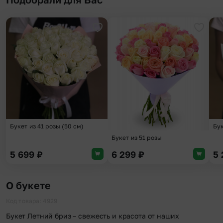
Добавить в избранное
Добави
Букет из 41 розы (50 см)
Бук
Букет из 51 розы
5 699
₽
6 299
₽
5
О букете
Код товара: 4929
Букет Летний бриз – свежесть и красота от наших