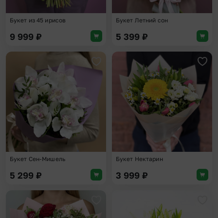
Букет из 45 ирисов
Букет Летний сон
9 999
₽
5 399
₽
Добавить в избранное
Доба
Букет Сен-Мишель
Букет Нектарин
5 299
₽
3 999
₽
Добавить в избранное
Доба