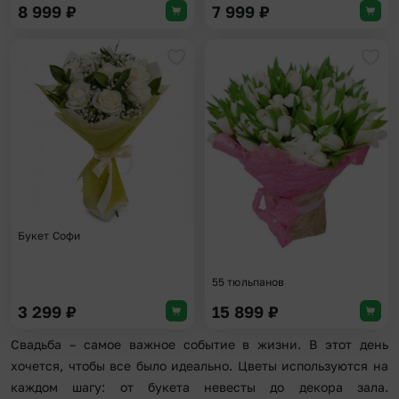
8 999
₽
7 999
₽
Добавить в избранное
Доба
Букет Софи
55 тюльпанов
3 299
₽
15 899
₽
Свадьба – самое важное событие в жизни. В этот день
хочется, чтобы все было идеально. Цветы используются на
каждом шагу: от букета невесты до декора зала.