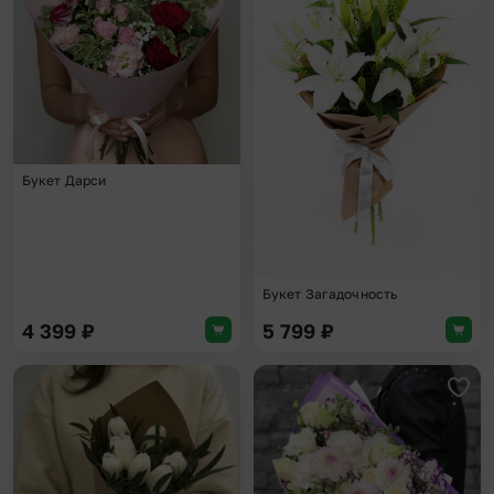
Букет Дарси
Букет Загадочность
4 399
₽
5 799
₽
Добавить в избранное
Доба