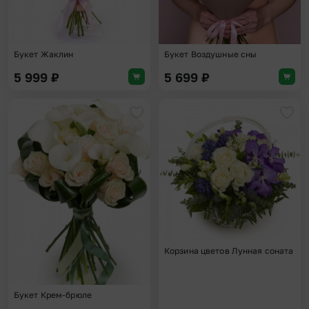
Букет Жаклин
Букет Воздушные сны
5 999
₽
5 699
₽
Добавить в избранное
Доба
Корзина цветов Лунная соната
Букет Крем-брюле