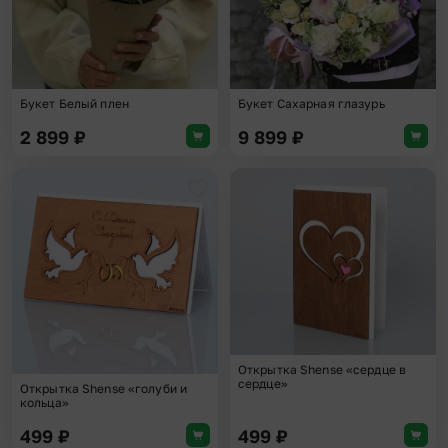
Букет Белый плен
Букет Сахарная глазурь
2 899
₽
9 899
₽
Добавить в избранное
Доба
Открытка Shense «сердце в
сердце»
Открытка Shense «голуби и
кольца»
499
₽
499
₽