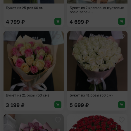
Букет из 25 роз 60 см
Букет из 7 кремовых кустовых
роз с зелен...
4 799
₽
4 699
₽
Добавить в избранное
Доба
Букет из 21 розы (50 см)
Букет из 41 розы (50 см)
3 199
₽
5 699
₽
Добавить в избранное
Доба