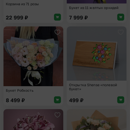
Корзина из 71 розы
Букет из 11 желтых орхидей
22 999
₽
7 999
₽
Добавить в избранное
Доба
Открытка Shense «полевой
букет»
Букет Робкость
8 499
₽
499
₽
Добавить в избранное
Доба