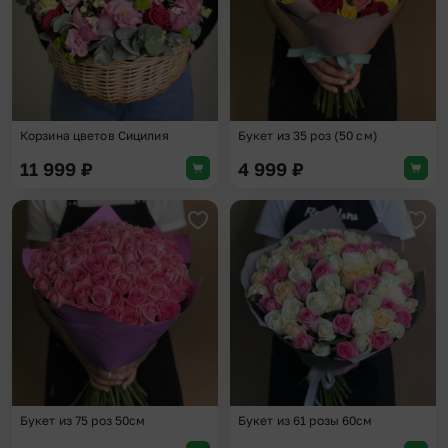
Корзина цветов Сицилия
Букет из 35 роз (50 см)
11 999
₽
4 999
₽
Добавить в избранное
Доба
Букет из 75 роз 50см
Букет из 61 розы 60см