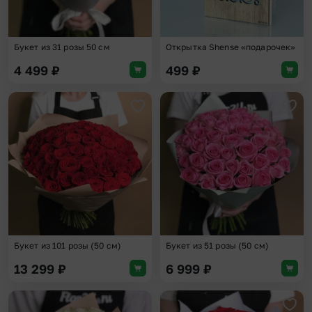
Букет из 31 розы 50 см
Открытка Shense «подарочек»
4 499
₽
499
₽
Добавить в избранное
Доба
Букет из 101 розы (50 см)
Букет из 51 розы (50 см)
13 299
₽
6 999
₽