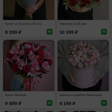
Букет из 31 розы (70 см)
Корзина из 25 роз
8 399
₽
10 199
₽
Добавить в избранное
Доба
Букет Миледи
Цветы в коробке Левитация
9 899
₽
6 199
₽