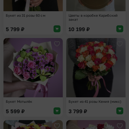
Букет из 31 розы 60 см
Цветы в коробке Карибский
закат
5 799
₽
10 199
₽
Добавить в избранное
Доба
Букет Мотылёк
Букет из 41 розы Кения (микс)
5 599
₽
3 799
₽