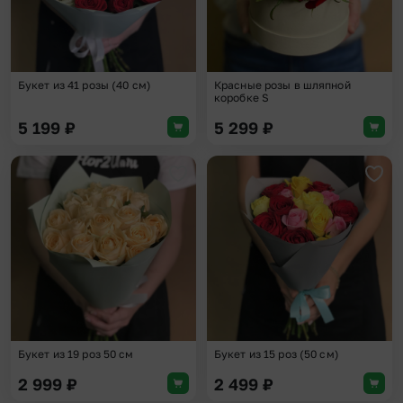
Букет из 41 розы (40 см)
Красные розы в шляпной
коробке S
5 199
₽
5 299
₽
Добавить в избранное
Доба
Букет из 19 роз 50 см
Букет из 15 роз (50 см)
2 999
₽
2 499
₽