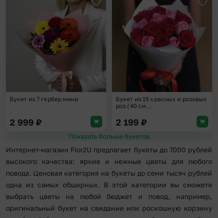
Добавить в избранное
Доба
Букет из 7 гербер мини
Букет из 15 красных и розовых
роз (40 см...
2 999
₽
2 199
₽
Показать больше букетов
Интернет-магазин Flor2U предлагает букеты до 7000 рублей
высокого качества: яркие и нежные цветы для любого
повода. Ценовая категория на букеты до семи тысяч рублей
одна из самых обширных. В этой категории вы сможете
выбрать цветы на любой бюджет и повод, например,
оригинальный букет на свидание или роскошную корзину