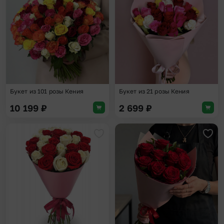
Добавить в избранное
Доба
Букет из 101 розы Кения
Букет из 21 розы Кения
10 199
₽
2 699
₽
Добавить в избранное
Доба