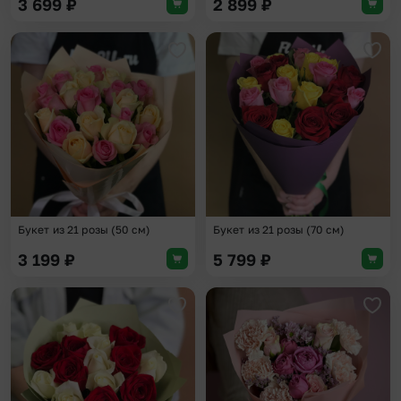
3 699
₽
2 899
₽
Добавить в избранное
Доба
Букет из 21 розы (50 см)
Букет из 21 розы (70 см)
3 199
₽
5 799
₽
Добавить в избранное
Доба