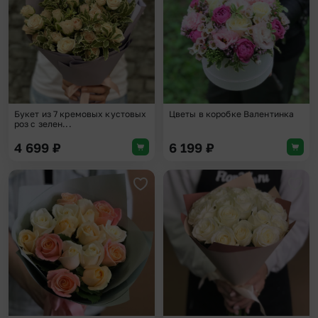
Букет из 7 кремовых кустовых
Цветы в коробке Валентинка
роз с зелен...
4 699
₽
6 199
₽
Добавить в избранное
Доба