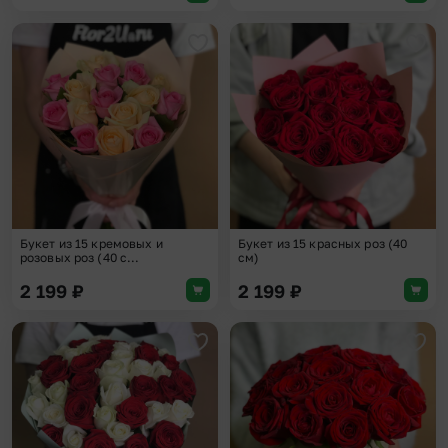
Добавить в избранное
Доба
Букет из 15 кремовых и
Букет из 15 красных роз (40
розовых роз (40 с...
см)
2 199
₽
2 199
₽
Добавить в избранное
Доба