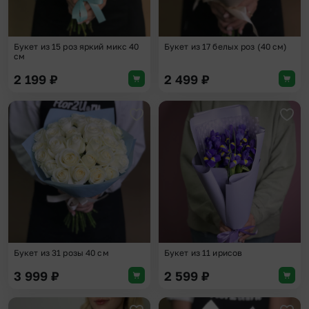
Букет из 15 роз яркий микс 40
Букет из 17 белых роз (40 см)
см
2 199
₽
2 499
₽
Добавить в избранное
Доба
Букет из 31 розы 40 см
Букет из 11 ирисов
3 999
₽
2 599
₽