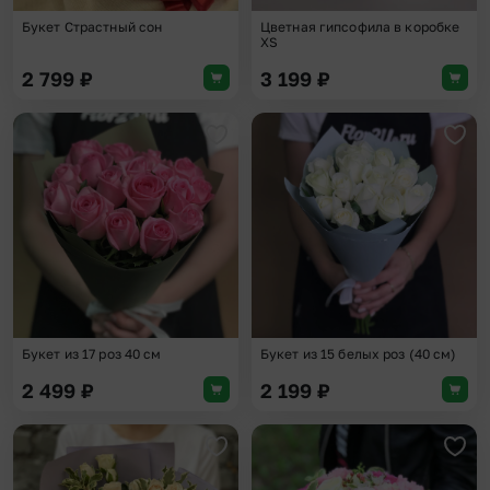
Букет Страстный сон
Цветная гипсофила в коробке
XS
2 799
₽
3 199
₽
Добавить в избранное
Доба
Букет из 17 роз 40 см
Букет из 15 белых роз (40 см)
2 499
₽
2 199
₽
Добавить в избранное
Доба