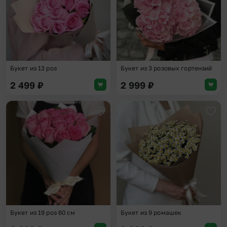
Букет из 13 роз
Букет из 3 розовых гортензий
2 499
₽
2 999
₽
Добавить в избранное
Доба
Букет из 19 роз 60 см
Букет из 9 ромашек