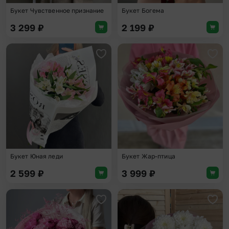
Букет Чувственное признание
Букет Богема
3 299
₽
2 199
₽
Добавить в избранное
Доба
Букет Юная леди
Букет Жар-птица
2 599
₽
3 999
₽
Добавить в избранное
Доба