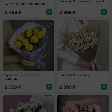
Букет из 3 розовых гортензий
Букет Пудровая нежность
3 499
₽
2 999
₽
Добавить в избранное
Доба
Букет из 9 желтых роз с
Букет из 9 ромашек
зеленью
2 399
₽
2 899
₽
Добавить в избранное
Доба