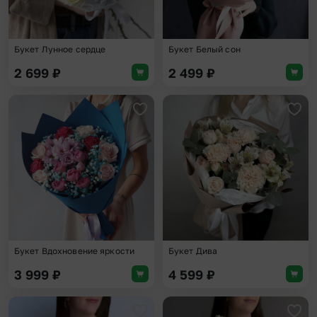
Букет Лунное сердце
Букет Белый сон
2 699
₽
2 499
₽
Добавить в избранное
Доба
Букет Вдохновение яркости
Букет Дива
3 999
₽
4 599
₽