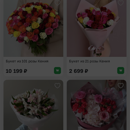
Добавить в избранное
Доба
Букет из 101 розы Кения
Букет из 21 розы Кения
10 199
₽
2 699
₽
Добавить в избранное
Доба