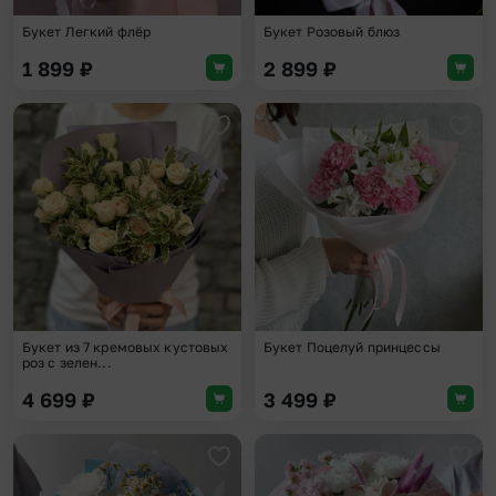
Букет Легкий флёр
Букет Розовый блюз
1 899
₽
2 899
₽
Добавить в избранное
Доба
Букет из 7 кремовых кустовых
Букет Поцелуй принцессы
роз с зелен...
4 699
₽
3 499
₽
Добавить в избранное
Доба