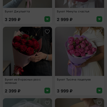
Букет Джульетта
Букет Минуты счастья
3 299
₽
2 999
₽
Добавить в избранное
Доба
Букет из 9 красных роз с
Букет Тысяча поцелуев
зеленью
2 399
₽
3 999
₽