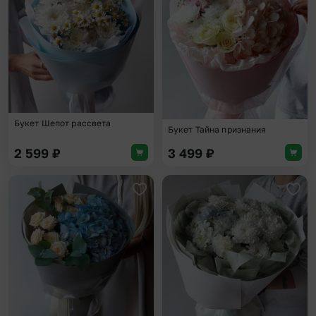
Букет Шепот рассвета
Букет Тайна признания
2 599
₽
3 499
₽
Добавить в избранное
Доба