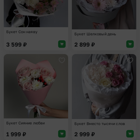
Букет Сон наяву
Букет Шелковый день
3 599
₽
2 899
₽
Добавить в избранное
Доба
Букет Сияние любви
Букет Вместо тысячи слов
1 999
₽
2 999
₽