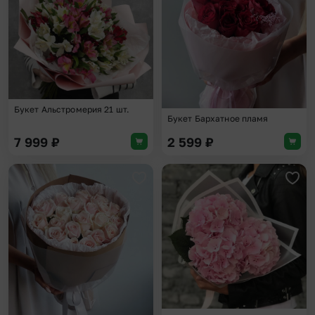
Букет Альстромерия 21 шт.
Букет Бархатное пламя
7 999
₽
2 599
₽
Добавить в избранное
Доба