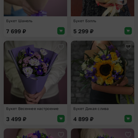
Букет Шанель
Букет Бэлль
7 699
₽
5 299
₽
Добавить в избранное
Доба
Букет Весеннее настроение
Букет Дикая слива
3 499
₽
4 899
₽