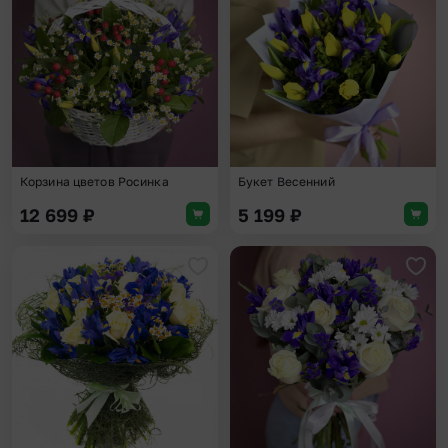
Добавить в избранное
Доба
Корзина цветов Росинка
Букет Весенний
12 699
₽
5 199
₽
Добавить в избранное
Доба