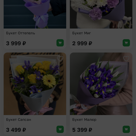
Букет Оттепель
Букет Миг
3 999
₽
2 999
₽
Добавить в избранное
Доба
Букет Сапсан
Букет Малюр
3 499
₽
5 399
₽