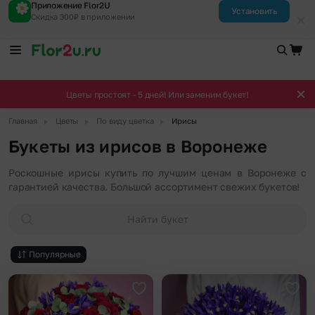
Приложение Flor2U
Установить
Скидка 300₽ в приложении
Цветы простоят - 5 дней! Или заменим букет!
▶
▶
▶
Главная
Цветы
По виду цветка
Ирисы
Букеты из ирисов в Воронеже
Роскошные ирисы купить по лучшим ценам в Воронеже с
гарантией качества. Большой ассортимент свежих букетов!
Найти букет
Популярные
Добавить в избранное
Доба