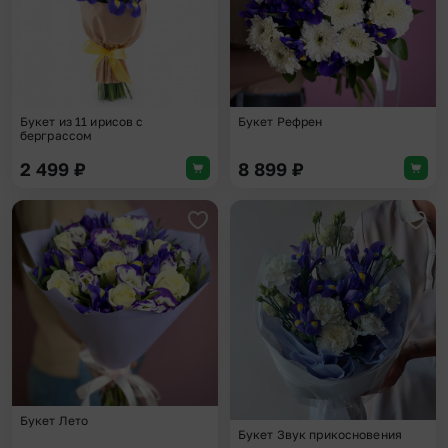
Букет из 11 ирисов с
Букет Рефрен
берграссом
2 499
₽
8 899
₽
Добавить в избранное
Доба
Букет Лето
Букет Звук прикосновения