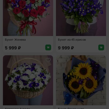
Букет Женева
Букет из 45 ирисов
5 999
₽
9 999
₽
Добавить в избранное
Доба
Корзинка Ангела
Букет Яркое чудо