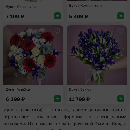
Букет Комплимент
Букет Синеглазка
7 199
₽
5 499
₽
Добавить в избранное
Доба
Букет Улыбка
Букет Салют
6 399
₽
11 799
₽
Ирисы (касатики) – строгие, аристократичные цветы,
поражающие изящными формами и насыщенными
оттенками. Их назвали в честь греческой богини Ириды,