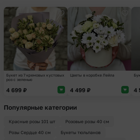
Добавить в избранное
Добави
Букет из 7 кремовых кустовых
Цветы в коробке Лейла
Бу
роз с зеленью
4 699
₽
4 499
₽
4
Популярные категории
Красные розы 101 шт
Розовые розы 40 см
Розы Сердце 40 см
Букеты тюльпанов