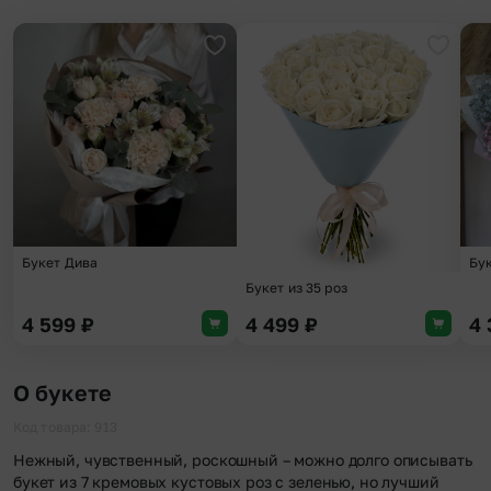
Добавить в избранное
Добави
Бу
Букет Дива
Букет из 35 роз
4 599
₽
4 499
₽
4
О букете
Код товара: 913
Нежный, чувственный, роскошный – можно долго описывать
букет из 7 кремовых кустовых роз с зеленью, но лучший