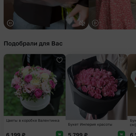
Подобрали для Вас
Добавить в избранное
Добави
Цветы в коробке Валентинка
Бук
Букет Империя красоты
см
6 199
₽
5 799
₽
6