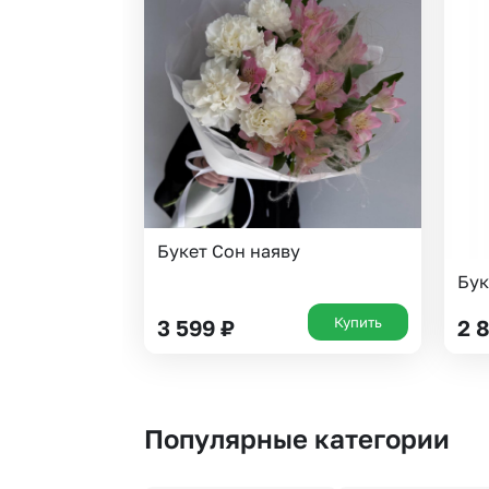
Букет Сон наяву
Бук
Купить
3 599
₽
2 
Популярные категории