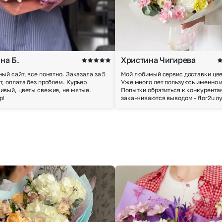
на Б.
Христина Чигирева
ный сайт, все понятно. Заказала за 5
Мой любимый сервис доставки цве
т, оплата без проблем. Курьер
Уже много лет пользуюсь именно 
ивый, цветы свежие, не мятые.
Попытки обратиться к конкурента
р!
заканчиваются выводом - flor2u л
Выберите город доставки
Или выберите из популярных
Москва и МО
Санкт-Петербург