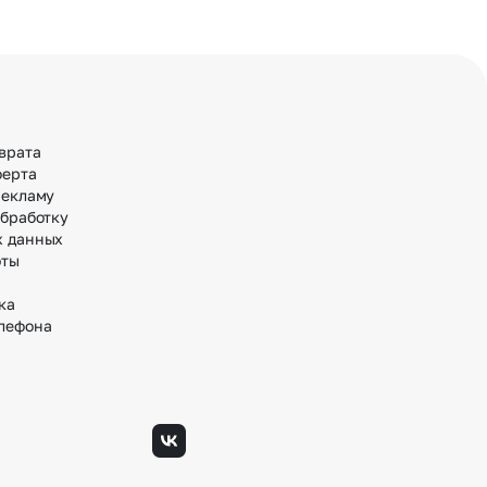
врата
ферта
рекламу
обработку
х данных
оты
ка
лефона