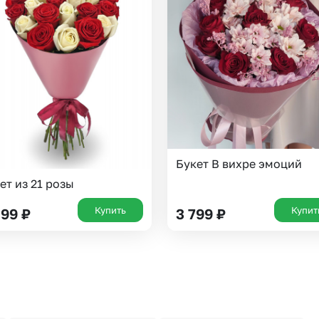
Букет В вихре эмоций
ет из 21 розы
Купить
Купит
899
₽
3 799
₽