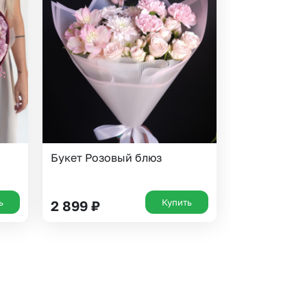
Букет Розовый блюз
ь
Купить
2 899
₽