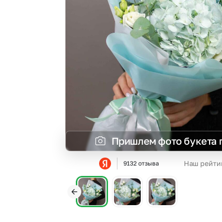
Гвоздики
Статица
Георгины
Суккуленты
Гипсофила
Тюльпаны
Гортензии
Фрезия
Ирисы
Эустома
Каллы
Пришлем фото букета 
Наш рейти
9132 отзыва