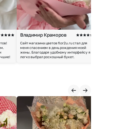
Владимир Краморов
Андрей Б.
тов!
Сайт магазина цветов flor2u.ru стал для
Покупкой остался
им.
меня спасением в день рождения моей
доставки осущес
м
жены. Благодаря удобному интерфейсу я
качество цветов 
учшие!
легко выбрал роскошный букет.
добросовестно.