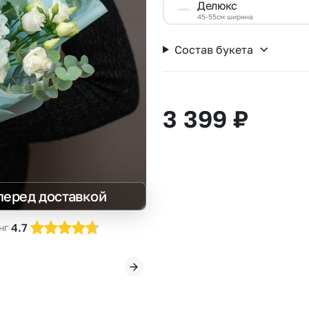
Делюкс
Insta букеты
До
45-55см ширина
Хиты продаж
Че
Состав букета
Новинки
Все категории
3 399
₽
перед доставкой
4.7
нг