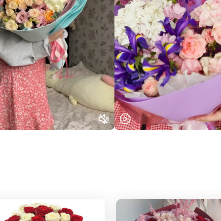
Нижний Новгород
Самара
Казань
Уфа
Челябинск
Екатеринбург
Новосибирск
Омск
Волгоград
Воронеж